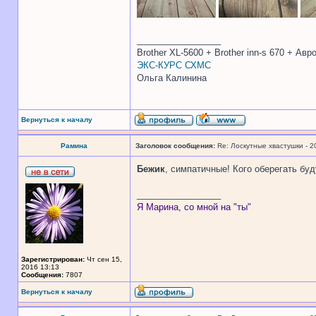
_________________
Brother XL-5600 + Brother inn-s 670 + Ав
ЭКС-КУРС СХМС
Ольга Калинина
Вернуться к началу
Рамина
Заголовок сообщения:
Re: Лоскутные хвастушки - 2
Бежик
, симпатичные! Кого оберегать буд
_________________
Я Марина, со мной на "ты"
Зарегистрирован:
Чт сен 15,
2016 13:13
Сообщения:
7807
Вернуться к началу