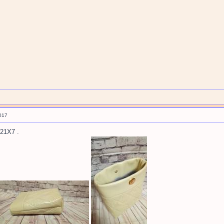
017
21Х7 .