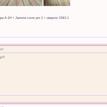
рора А-1H + Janome cover pro 2 + оверлог GNI1-1
017
ут?