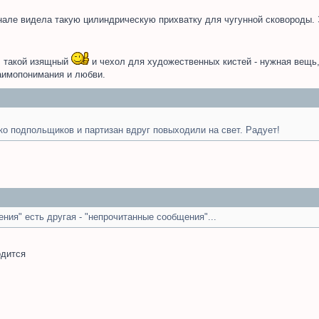
урнале видела такую цилиндрическую прихватку для чугунной сковороды. 
е, такой изящный
и чехол для художественных кистей - нужная вещь,
заимопонимания и любви.
ко подпольщиков и партизан вдруг повыходили на свет. Радует!
ения" есть другая - "непрочитанные сообщения"...
одится