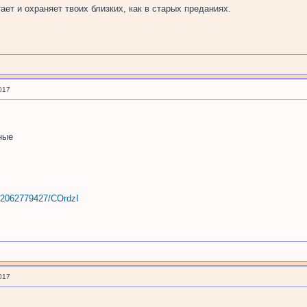
ет и охраняет твоих близких, как в старых преданиях.
017
ные
92062779427/COrdzI
017