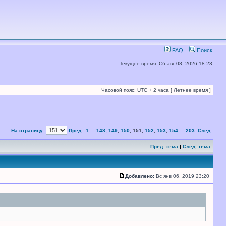
FAQ
Поиск
Текущее время: Сб авг 08, 2026 18:23
Часовой пояс: UTC + 2 часа [ Летнее время ]
На страницу
Пред.
1
...
148
,
149
,
150
,
151
,
152
,
153
,
154
...
203
След.
Пред. тема
|
След. тема
Добавлено:
Вс янв 06, 2019 23:20