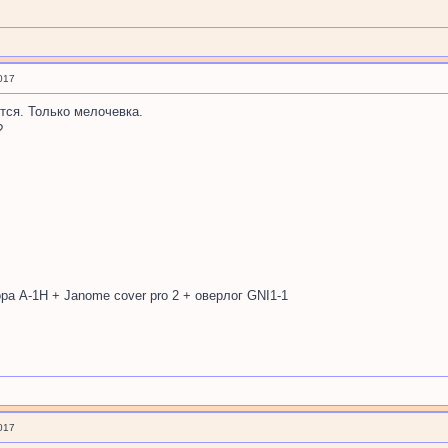
017
тся. Только мелочевка.
?
рора А-1H + Janome cover pro 2 + оверлог GNI1-1
017