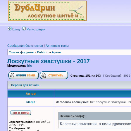
Вход
Регистрация
Сообщения без ответов
|
Активные темы
Список форумов
»
Dublirin
»
Архив
Лоскутные хвастушки - 2017
Модератор:
Iric
Страница
151
из
203
[ Сообщений: 3035
Версия для печати
Автор
Idarija
Заголовок сообщения:
Re: Лоскутные хвастушки - 2
Нейля писал(а):
Зарегистрирован:
Пн май 18,
Классные прихватки, а цилиндрические
2015 01:28
Сообщения:
91