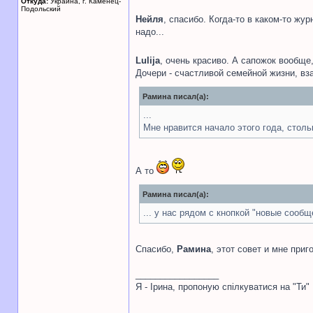
Откуда:
Украина, г. Каменец-
Подольский
Нейля
, спасибо. Когда-то в каком-то ж
надо...
Lulija
, очень красиво. А сапожок вообщ
Дочери - счастливой семейной жизни, в
Рамина писал(а):
...
Мне нравится начало этого года, столь
А то
Рамина писал(а):
... у нас рядом с кнопкой "новые сообщ
Спасибо,
Рамина
, этот совет и мне приг
_________________
Я - Ірина, пропоную спілкуватися на "Ти"