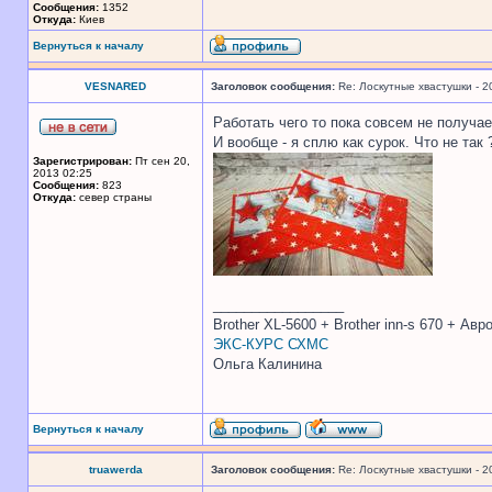
Сообщения:
1352
Откуда:
Киев
Вернуться к началу
VESNARED
Заголовок сообщения:
Re: Лоскутные хвастушки - 2
Работать чего то пока совсем не получае
И вообще - я сплю как сурок. Что не так 
Зарегистрирован:
Пт сен 20,
2013 02:25
Сообщения:
823
Откуда:
север страны
_________________
Brother XL-5600 + Brother inn-s 670 + Ав
ЭКС-КУРС СХМС
Ольга Калинина
Вернуться к началу
truawerda
Заголовок сообщения:
Re: Лоскутные хвастушки - 2