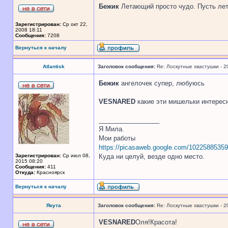
Бежик
Летающий просто чудо. Пусть лета
Зарегистрирован:
Ср окт 22,
2008 18:11
Сообщения:
7208
Вернуться к началу
Atlantisk
Заголовок сообщения:
Re: Лоскутные хвастушки - 2
Бежик
ангелочек супер, любуюсь
VESNARED
какие эти мишельки интерес
_________________
Я Мила.
Мои работы
https://picasaweb.google.com/1022588535
Зарегистрирован:
Ср июл 08,
Куда ни целуй, везде одно место.
2015 08:20
Сообщения:
411
Откуда:
Красноярск
Вернуться к началу
Якута
Заголовок сообщения:
Re: Лоскутные хвастушки - 2
VESNARED
Оля!Красота!