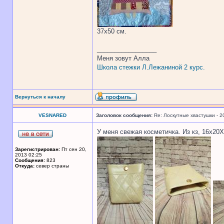
37х50 см.
_________________
Меня зовут Алла
Школа стежки Л.Лежаниной 2 курс.
Вернуться к началу
VESNARED
Заголовок сообщения:
Re: Лоскутные хвастушки - 2
У меня свежая косметичка. Из кз, 16х20Х
Зарегистрирован:
Пт сен 20,
2013 02:25
Сообщения:
823
Откуда:
север страны