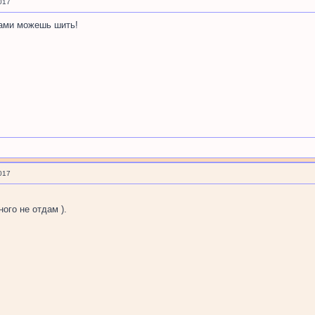
017
зами можешь шить!
017
ого не отдам ).