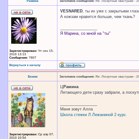
Рамина
Заголовок сообщения:
Re: Лоскутные хвастушки - 2
VESNARED
, ты их уже с закрытыми гла
А кожзам нравится больше, чем ткань?
_________________
Я Марина, со мной на "ты"
Зарегистрирован:
Чт сен 15,
2016 13:13
Сообщения:
7807
Вернуться к началу
Бежик
Заголовок сообщения:
Re: Лоскутные хвастушки - 2
Ц
Рамина
Летающего дети сразу забрали, а лоскутн
_________________
Меня зовут Алла
Школа стежки Л.Лежаниной 2 курс.
Зарегистрирован:
Ср апр 07,
2010 10:54