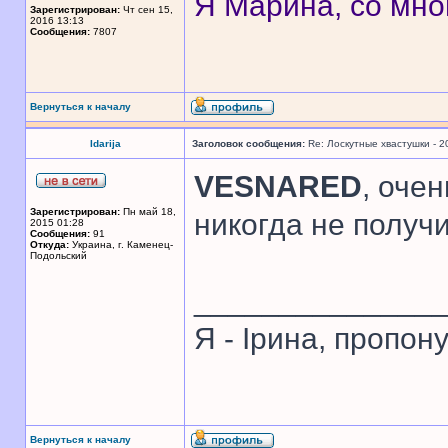
Я Марина, со мно
Зарегистрирован:
Чт сен 15,
2016 13:13
Сообщения:
7807
Вернуться к началу
Idarija
Заголовок сообщения:
Re: Лоскутные хвастушки - 2
VESNARED
, оче
Зарегистрирован:
Пн май 18,
никогда не получ
2015 01:28
Сообщения:
91
Откуда:
Украина, г. Каменец-
Подольский
______________
Я - Ірина, пропон
Вернуться к началу