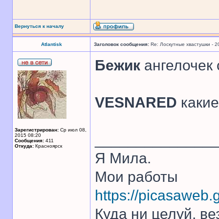
Вернуться к началу
Atlantisk
Заголовок сообщения:
Re: Лоскутные хвастушки - 2
Бежик
ангелочек 
VESNARED
какие
Зарегистрирован:
Ср июл 08,
______________
2015 08:20
Сообщения:
411
Откуда:
Красноярск
Я Мила.
Мои работы
https://picasawe
Куда ни целуй, ве