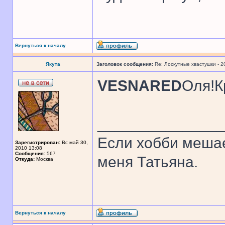
Вернуться к началу
Якута
Заголовок сообщения:
Re: Лоскутные хвастушки - 2
VESNARED
Оля!К
______________
Если хобби мешае
Зарегистрирован:
Вс май 30,
2010 13:08
Сообщения:
567
меня Татьяна.
Откуда:
Москва
Вернуться к началу