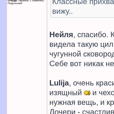
Классные прихва
Откуда:
Украина, г. Каменец-
Подольский
вижу..
Нейля
, спасибо. 
видела такую цил
чугунной сковоро
Себе вот никак не
Lulija
, очень крас
изящный
и чехо
нужная вещь, и к
Дочери - счастли