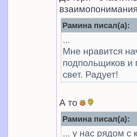
взаимопонимания
Рамина писал(а):
...
Мне нравится нач
подпольщиков и 
свет. Радует!
А то
Рамина писал(а):
... у нас рядом 