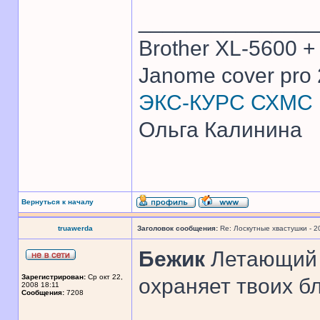
______________
Brother XL-5600 +
Janome cover pro 
ЭКС-КУРС СХМС
Ольга Калинина
Вернуться к началу
truawerda
Заголовок сообщения:
Re: Лоскутные хвастушки - 2
Бежик
Летающий п
Зарегистрирован:
Ср окт 22,
охраняет твоих бл
2008 18:11
Сообщения:
7208