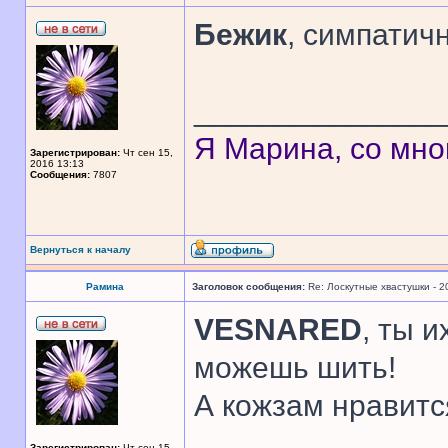
Бежик
, симпатич
______________
Я Марина, со мно
Зарегистрирован:
Чт сен 15,
2016 13:13
Сообщения:
7807
Вернуться к началу
Рамина
Заголовок сообщения:
Re: Лоскутные хвастушки - 2
VESNARED
, ты 
можешь шить!
А кожзам нравитс
Зарегистрирован:
Чт сен 15,