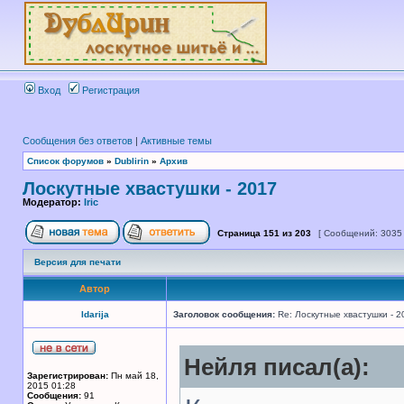
Вход
Регистрация
Сообщения без ответов
|
Активные темы
Список форумов
»
Dublirin
»
Архив
Лоскутные хвастушки - 2017
Модератор:
Iric
Страница
151
из
203
[ Сообщений: 3035
Версия для печати
Автор
Idarija
Заголовок сообщения:
Re: Лоскутные хвастушки - 2
Нейля писал(а):
Зарегистрирован:
Пн май 18,
2015 01:28
Сообщения:
91