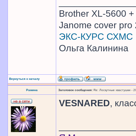
______________
Brother XL-5600 +
Janome cover pro 
ЭКС-КУРС СХМС
Ольга Калинина
Вернуться к началу
Рамина
Заголовок сообщения:
Re: Лоскутные хвастушки - 2
VESNARED
, клас
______________