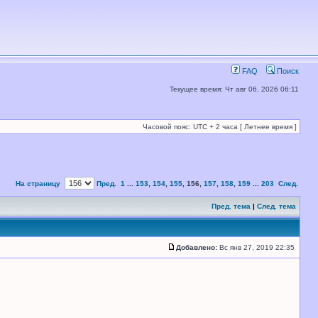
FAQ
Поиск
Текущее время: Чт авг 06, 2026 06:11
Часовой пояс: UTC + 2 часа [ Летнее время ]
На страницу
Пред.
1
...
153
,
154
,
155
,
156
,
157
,
158
,
159
...
203
След.
Пред. тема
|
След. тема
Добавлено:
Вс янв 27, 2019 22:35