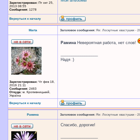
Мои альбомы
Зарегистрирован:
Пт окт 25,
2013 08:55
Сообщения:
1278
Вернуться к началу
Marta
Заголовок сообщения:
Re: Лоскутные хвастушки - 2
Рамина
Невероятная работа, нет слов!
_________________
Надя :)
Зарегистрирован:
Чт фев 18,
2016 21:11
Сообщения:
2463
Откуда:
м. Кропивницький,
Україна
Вернуться к началу
Рамина
Заголовок сообщения:
Re: Лоскутные хвастушки - 2
Спасибо, дорогие!
_________________