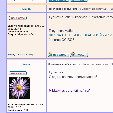
Маиса
Заголовок сообщения:
Re: Лоскутные хвастушки - 2
Гульфия
, очень красиво! Сочетание гол
_________________
Зарегистрирован:
Пн апр 30,
2012 20:45
Гнеушева Майя
Сообщения:
596
Откуда:
Луганск. обл.
ШКОЛА СТЕЖКИ Л.ЛЕЖАНИНОЙ - 2012
Janome QC 2325
Вернуться к началу
Рамина
Заголовок сообщения:
Re: Лоскутные хвастушки - 2
Гульфия
И здесь напишу - великолепно!
_________________
Я Марина, со мной на "ты"
Зарегистрирован:
Чт сен 15,
2016 13:13
Сообщения:
7807