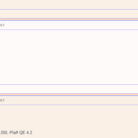
017
017
250, Pfaff QE 4.2