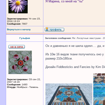
Я Марина, со мной на "ты"
Зарегистрирован:
Чт сен 15,
2016 13:13
Сообщения:
7807
Вернуться к началу
Гульфия
Заголовок сообщения:
Re: Лоскутные хвастушки - 2
Ох и давненько я не шила одеял.... да, и
Из 10м 16 видов ткани получилось оно у 
размер 210х180см.
Дизайн Fiddlesticks and Fancies by Kim Di
Зарегистрирован:
Сб сен 22,
2007 16:16
Сообщения:
1493
Откуда:
Ноябрьск - Тюмень