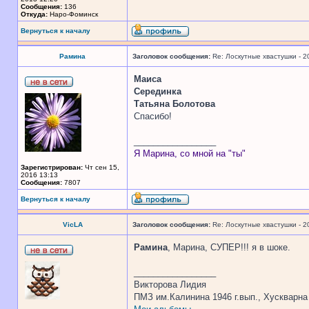
Сообщения:
136
Откуда:
Наро-Фоминск
Вернуться к началу
Рамина
Заголовок сообщения:
Re: Лоскутные хвастушки - 2
Маиса
Серединка
Татьяна Болотова
Спасибо!
_________________
Я Марина, со мной на "ты"
Зарегистрирован:
Чт сен 15,
2016 13:13
Сообщения:
7807
Вернуться к началу
VicLA
Заголовок сообщения:
Re: Лоскутные хвастушки - 2
Рамина
, Марина, СУПЕР!!! я в шоке.
_________________
Викторова Лидия
ПМЗ им.Калинина 1946 г.вып., Хускварна 