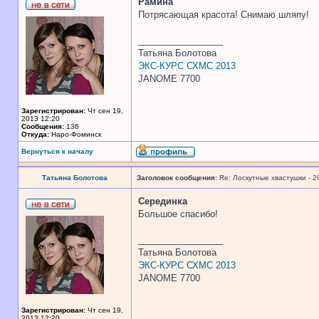
Рамина
Потрясающая красота! Снимаю шляпу!
_________________
Татьяна Болотова
ЭКС-КУРС СХМС 2013
JANOME 7700
Зарегистрирован:
Чт сен 19,
2013 12:20
Сообщения:
136
Откуда:
Наро-Фоминск
Вернуться к началу
Татьяна Болотова
Заголовок сообщения:
Re: Лоскутные хвастушки - 2
Серединка
Большое спасибо!
_________________
Татьяна Болотова
ЭКС-КУРС СХМС 2013
JANOME 7700
Зарегистрирован:
Чт сен 19,
2013 12:20