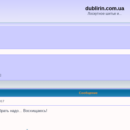
dublirin.com.ua
Лоскутное шитье и...
 ]
Сообщение
017
обрать надо... Восхищаюсь!