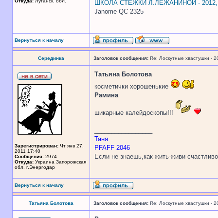
Откуда:
Луганск. обл.
ШКОЛА СТЕЖКИ Л.ЛЕЖАНИНОЙ - 2012
Janome QC 2325
Вернуться к началу
Серединка
Заголовок сообщения:
Re: Лоскутные хвастушки - 2
Татьяна Болотова
косметички хорошенькие
Рамина
шикарные калейдоскопы!!!
_________________
Таня
Зарегистрирован:
Чт янв 27,
PFAFF 2046
2011 17:40
Если не знаешь,как жить-живи счастливо
Сообщения:
2974
Откуда:
Украина Запорожская
обл. г.Энергодар
Вернуться к началу
Татьяна Болотова
Заголовок сообщения:
Re: Лоскутные хвастушки - 2