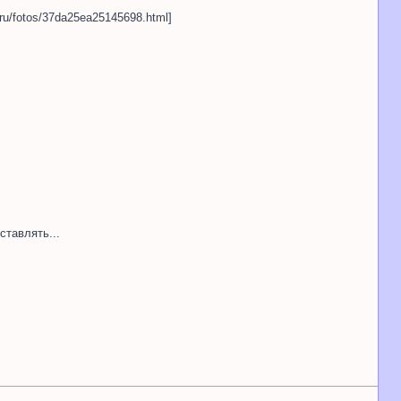
.ru/fotos/37da25ea25145698.html]
ставлять...