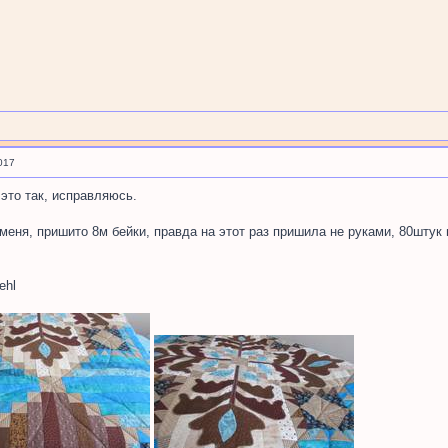
017
 это так, исправляюсь.
меня, пришито 8м бейки, правда на этот раз пришила не руками, 80штук г
ehl