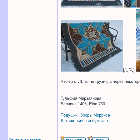
[/URL]
Что-то с vfl, то не грузит, а через неко
_________________
Гульфия Мирзаянова
Бернина 1405; Elna 730
Подушки «Узоры Морриса»
Летняя льняная сумочка
Вернуться к началу