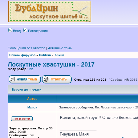
Вход
Регистрация
Сообщения без ответов
|
Активные темы
Список форумов
»
Dublirin
»
Архив
Лоскутные хвастушки - 2017
Модератор:
Iric
Страница
156
из
203
[ Сообщений: 3035
Версия для печати
Автор
Маиса
Заголовок сообщения:
Re: Лоскутные хвастушки - 2
Рамина
, какой труд!!! Столько блоков с
_________________
Зарегистрирован:
Пн апр 30,
2012 20:45
Гнеушева Майя
Сообщения:
596