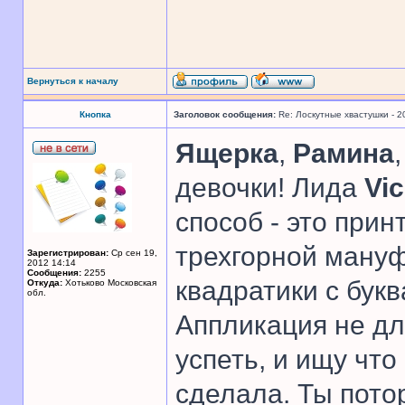
Вернуться к началу
Кнопка
Заголовок сообщения:
Re: Лоскутные хвастушки - 2
Ящерка
,
Рамина
девочки! Лида
Vi
способ - это прин
трехгорной мануф
Зарегистрирован:
Ср сен 19,
2012 14:14
Сообщения:
2255
квадратики с бук
Откуда:
Хотьково Московская
обл.
Аппликация не дл
успеть, и ищу чт
сделала. Ты потор