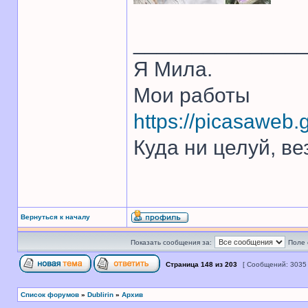
______________
Я Мила.
Мои работы
https://picasawe
Куда ни целуй, ве
Вернуться к началу
Показать сообщения за:
Поле 
Страница
148
из
203
[ Сообщений: 3035
Список форумов
»
Dublirin
»
Архив