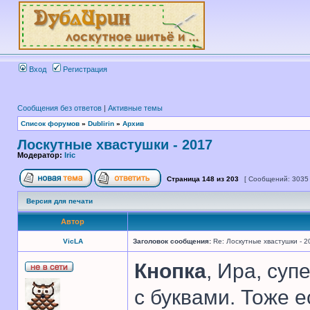
Вход
Регистрация
Сообщения без ответов
|
Активные темы
Список форумов
»
Dublirin
»
Архив
Лоскутные хвастушки - 2017
Модератор:
Iric
Страница
148
из
203
[ Сообщений: 3035
Версия для печати
Автор
VicLA
Заголовок сообщения:
Re: Лоскутные хвастушки - 2
Кнопка
, Ира, су
с буквами. Тоже е