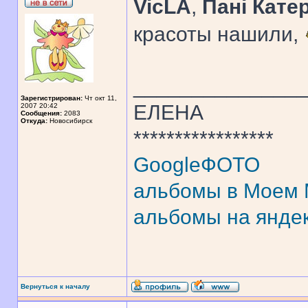
VicLA
,
Панi Кате
красоты нашили,
______________
Зарегистрирован:
Чт окт 11,
ЕЛЕНА
2007 20:42
Сообщения:
2083
Откуда:
Новосибирск
*****************
GoogleФОТО
альбомы в Моем
альбомы на янде
Вернуться к началу