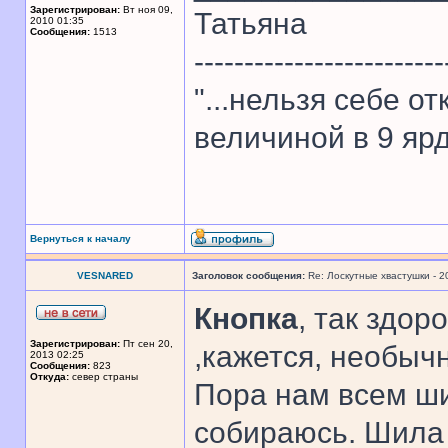
Зарегистрирован:
Вт ноя 09,
Татьяна
2010 01:35
Сообщения:
1513
-------------------------
"...нельзя себе о
величиной в 9 ярд
Вернуться к началу
VESNARED
Заголовок сообщения:
Re: Лоскутные хвастушки - 2
Кнопка
, так здор
Зарегистрирован:
Пт сен 20,
,кажется, необычн
2013 02:25
Сообщения:
823
Откуда:
север страны
Пора нам всем ши
собираюсь. Шила к