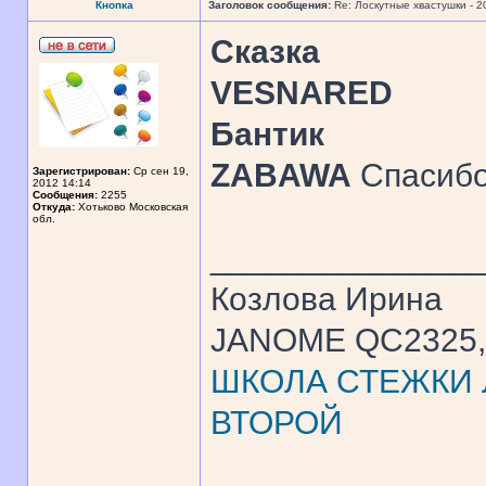
Кнопка
Заголовок сообщения:
Re: Лоскутные хвастушки - 2
Сказка
VESNARED
Бантик
ZABAWA
Спасибо
Зарегистрирован:
Ср сен 19,
2012 14:14
Сообщения:
2255
Откуда:
Хотьково Московская
обл.
______________
Козлова Ирина
JANOME QC2325, 
ШКОЛА СТЕЖКИ Л
ВТОРОЙ