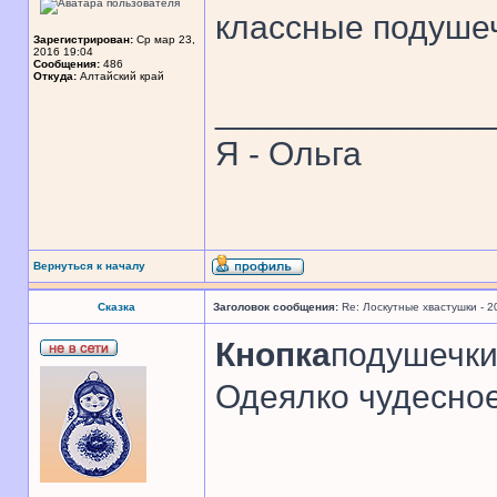
классные подуше
Зарегистрирован:
Ср мар 23,
2016 19:04
Сообщения:
486
Откуда:
Алтайский край
______________
Я - Ольга
Вернуться к началу
Сказка
Заголовок сообщения:
Re: Лоскутные хвастушки - 2
Кнопка
подушечки
Одеялко чудесное
______________