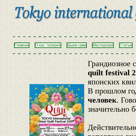
Главная
О нас: галерея
Шьем сами
Мастерская
Статьи
Грандиозное 
quilt festival 
японских квил
В прошлом го
человек
. Гов
значительно 
Действительно