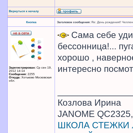
Вернуться к началу
Кнопка
Заголовок сообщения:
Re: День рождения!! Челле
Сама себе удив
бессонница!... пу
хорошо , наверно
интересно посмот
Зарегистрирован:
Ср сен 19,
2012 14:14
Сообщения:
2255
Откуда:
Хотьково Московская
обл.
______________
Козлова Ирина
JANOME QC2325, 
ШКОЛА СТЕЖКИ Л