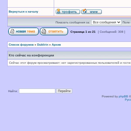
Вернуться к началу
Показать сообщения за:
Поле 
Страница
1
из
21
[ Сообщений: 308 ]
Список форумов
»
Dublirin
»
Архив
Кто сейчас на конференции
Сейчас этот форум просматривают: нет зарегистрированных пользователей и гости:
Найти:
Powered by
phpBB
©
Рус