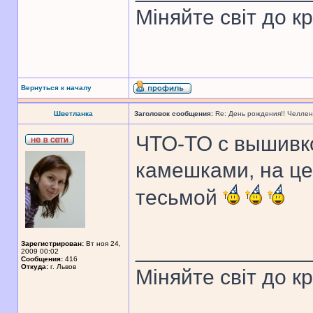
Міняйте світ до к
Вернуться к началу
Шветланка
Заголовок сообщения:
Re: День рождения!! Челле
ЧТО-ТО с вышивко
камешками, на це
тесьмой
______________
Зарегистрирован:
Вт ноя 24,
2009 00:02
Сообщения:
416
Откуда:
г. Львов
Міняйте світ до к