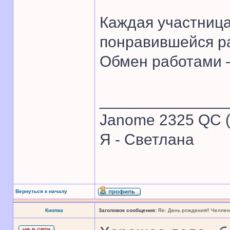
Каждая участница
понравившейся р
Обмен работами 
______________
Janome 2325 QC (
Я - Светлана
Вернуться к началу
Кнопка
Заголовок сообщения:
Re: День рождения!! Челле