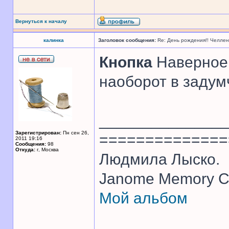
Вернуться к началу
калинка
Заголовок сообщения:
Re: День рождения!! Челле
Кнопка
Наверное
наоборот в задум
______________
Зарегистрирован:
Пн сен 26,
==============
2011 19:16
Сообщения:
98
Откуда:
г, Москва
Людмила Лыско.
Janome Memory Cr
Мой альбом