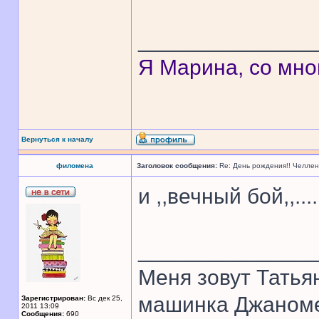
______________
Я Марина, со мно
Вернуться к началу
филомена
Заголовок сообщения:
Re: День рождения!! Челле
и ,,вечный бой,,..
______________
Меня зовут Татья
машинка Джаном
Зарегистрирован:
Вс дек 25,
2011 13:09
Сообщения:
690