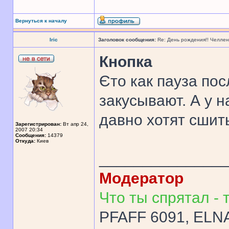
Вернуться к началу
Iric
Заголовок сообщения:
Re: День рождения!! Челле
Кнопка
Єто как пауза пос
закусывают. А у н
давно хотят сшить
Зарегистрирован:
Вт апр 24,
2007 20:34
Сообщения:
14379
Откуда:
Киев
______________
Модератор
Что ты спрятал - т
PFAFF 6091, ELNA