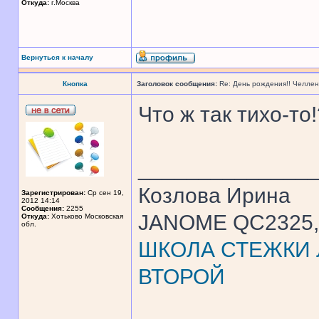
Откуда:
г.Москва
Вернуться к началу
Кнопка
Заголовок сообщения:
Re: День рождения!! Челле
Что ж так тихо-то!
______________
Козлова Ирина
Зарегистрирован:
Ср сен 19,
2012 14:14
Сообщения:
2255
JANOME QC2325, 
Откуда:
Хотьково Московская
обл.
ШКОЛА СТЕЖКИ Л
ВТОРОЙ