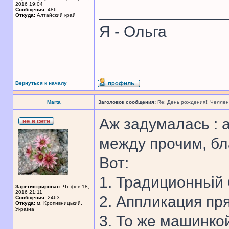
2016 19:04
______________
Сообщения:
486
Откуда:
Алтайский край
Я - Ольга
Вернуться к началу
Marta
Заголовок сообщения:
Re: День рождения!! Челле
Аж задумалась : а
между прочим, бл
Вот:
1. Традиционньій 
Зарегистрирован:
Чт фев 18,
2016 21:11
2. Аппликация пр
Сообщения:
2463
Откуда:
м. Кропивницький,
Україна
3. То же машинко