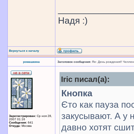
______________
Надя :)
Вернуться к началу
ромашкина
Заголовок сообщения:
Re: День рождения!! Челле
Iric писал(а):
Кнопка
Єто как пауза по
закусывают. А у 
Зарегистрирован:
Ср ноя 28,
2007 01:16
Сообщения:
641
давно хотят сшит
Откуда:
Москва