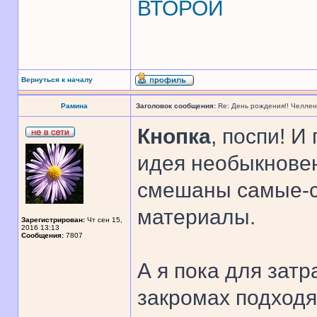
ВТОРОЙ
Вернуться к началу
Рамина
Заголовок сообщения:
Re: День рождения!! Челле
Кнопка
, поспи! И
идея необыкновен
смешаны самые-
материалы.
Зарегистрирован:
Чт сен 15,
2016 13:13
Сообщения:
7807
А я пока для затр
закромах подход