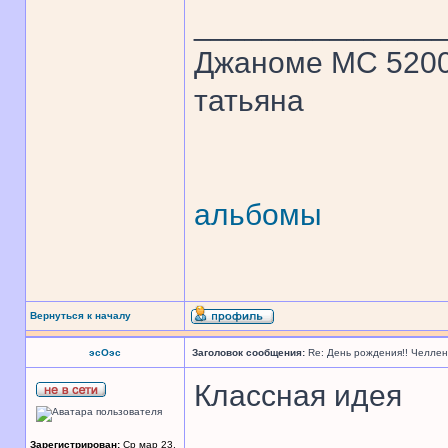
______________
Джаноме МС 520
татьяна
альбомы
Вернуться к началу
эсОэс
Заголовок сообщения:
Re: День рождения!! Челле
Классная идея
Зарегистрирован:
Ср мар 23,