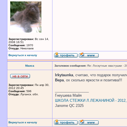
Зарегистрирован:
Вс сен 14,
2008 16:51
Сообщения:
1970
Откуда:
Николаев
Вернуться к началу
Маиса
Заголовок сообщения:
Re: Лоскутные хвастушки - 2
Irkytaunka
, считаю, что подарок получил
Вера
, ох сколько яркости и позитива!!!
Зарегистрирован:
Пн апр 30,
2012 20:45
_________________
Сообщения:
596
Откуда:
Луганск. обл.
Гнеушева Майя
ШКОЛА СТЕЖКИ Л.ЛЕЖАНИНОЙ - 2012
Janome QC 2325
Вернуться к началу