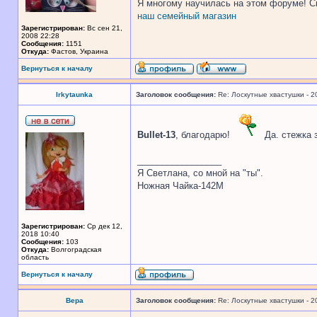
Я многому научилась на этом форуме! С
наш семейный магазин
Зарегистрирован:
Вс сен 21,
2008 22:28
Сообщения:
1151
Откуда:
Фастов, Украина
Вернуться к началу
Irkytaunka
Заголовок сообщения:
Re: Лоскутные хвастушки - 2
Bullet-13
, благодарю!
Да. стежка з
_________________
Я Светлана, со мной на "ты".
Ножная Чайка-142М
Зарегистрирован:
Ср дек 12,
2018 10:40
Сообщения:
103
Откуда:
Волгоградская
область
Вернуться к началу
Вера
Заголовок сообщения:
Re: Лоскутные хвастушки - 2