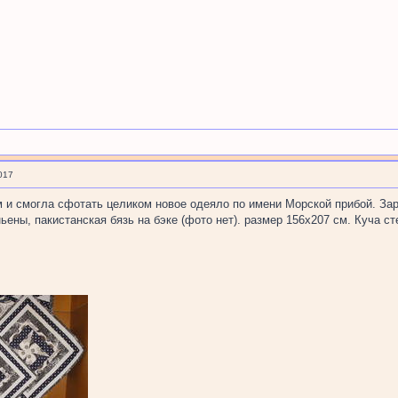
017
ам и смогла сфотать целиком новое одеяло по имени Морской прибой. Зар
ены, пакистанская бязь на бэке (фото нет). размер 156х207 см. Куча сте