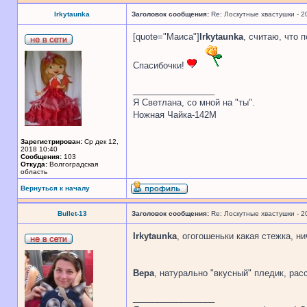
Irkytaunka
Заголовок сообщения:
Re: Лоскутные хвастушки - 2
[quote="Маиса"]
Irkytaunka
, считаю, что 
Спасибочки!
_________________
Я Светлана, со мной на "ты".
Ножная Чайка-142М
Зарегистрирован:
Ср дек 12,
2018 10:40
Сообщения:
103
Откуда:
Волгоградская
область
Вернуться к началу
Bullet-13
Заголовок сообщения:
Re: Лоскутные хвастушки - 2
Irkytaunka
, огогошеньки какая стежка, н
Вера
, натурально "вкусный" пледик, рас
_________________