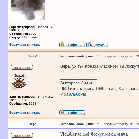
Зарегистрирован:
Вс сен 14,
2008 16:51
Сообщения:
1970
Откуда:
Николаев
Вернуться к началу
VicLA
Заголовок сообщения:
Re: Лоскутные хвастушки - 2
Вера
, ух ты! Крейзи классное! Ты лоску
_________________
Викторова Лидия
ПМЗ им.Калинина 1946 г.вып., Хускварна 
Мои альбомы
Зарегистрирован:
Пт окт 25,
2013 08:55
Сообщения:
1278
Вернуться к началу
Вера
Заголовок сообщения:
Re: Лоскутные хвастушки - 2
VicLA
,спасибо! Лоскутики сшивала.