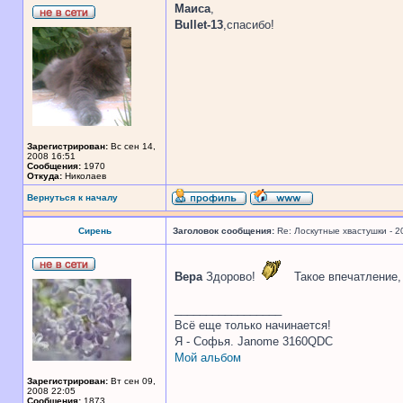
Маиса
,
Bullet-13
,спасибо!
Зарегистрирован:
Вс сен 14,
2008 16:51
Сообщения:
1970
Откуда:
Николаев
Вернуться к началу
Сирень
Заголовок сообщения:
Re: Лоскутные хвастушки - 2
Вера
Здорово!
Такое впечатление,
_________________
Всё еще только начинается!
Я - Софья. Janome 3160QDC
Мой альбом
Зарегистрирован:
Вт сен 09,
2008 22:05
Сообщения:
1873