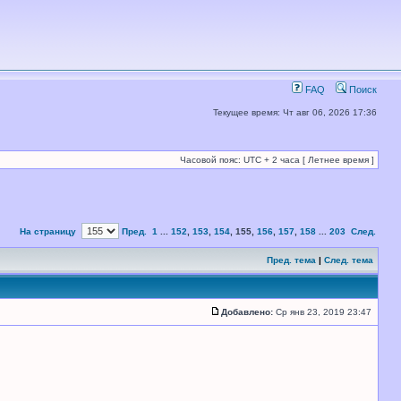
FAQ
Поиск
Текущее время: Чт авг 06, 2026 17:36
Часовой пояс: UTC + 2 часа [ Летнее время ]
На страницу
Пред.
1
...
152
,
153
,
154
,
155
,
156
,
157
,
158
...
203
След.
Пред. тема
|
След. тема
Добавлено:
Ср янв 23, 2019 23:47