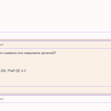
017
тки сшивала или накрывала органзой?
250, Pfaff QE 4.2
017