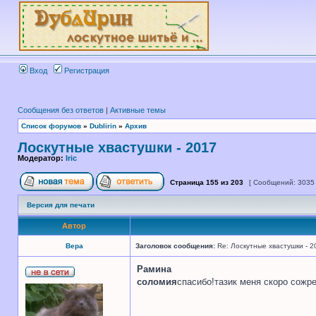
Вход
Регистрация
Сообщения без ответов
|
Активные темы
Список форумов
»
Dublirin
»
Архив
Лоскутные хвастушки - 2017
Модератор:
Iric
Страница
155
из
203
[ Сообщений: 3035
Версия для печати
Автор
Вера
Заголовок сообщения:
Re: Лоскутные хвастушки - 2
Рамина
соломия
спасибо!тазик меня скоро сожре