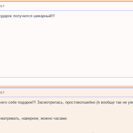
017
подарок получился шикарный!!!
017
ичего себе подарок!!! Засмотрелась, простоволшебно (я вообще так не 
сматривать, наверное, можно часами.