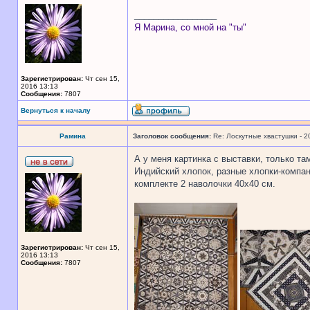
_________________
Я Марина, со мной на "ты"
Зарегистрирован:
Чт сен 15,
2016 13:13
Сообщения:
7807
Вернуться к началу
Рамина
Заголовок сообщения:
Re: Лоскутные хвастушки - 2
А у меня картинка с выставки, только т
Индийский хлопок, разные хлопки-компань
комплекте 2 наволочки 40х40 см.
Зарегистрирован:
Чт сен 15,
2016 13:13
Сообщения:
7807