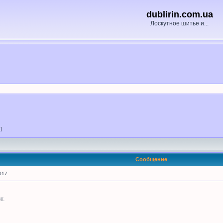
dublirin.com.ua
Лоскутное шитье и...
 ]
Сообщение
017
т.