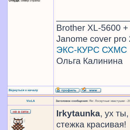
Откуда:
север страны
______________
Brother XL-5600 +
Janome cover pro 
ЭКС-КУРС СХМС
Ольга Калинина
Вернуться к началу
VicLA
Заголовок сообщения:
Re: Лоскутные хвастушки - 2
Irkytaunka
, ух ты
стежка красивая!