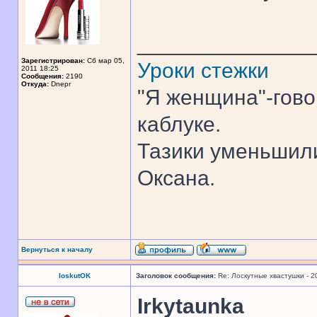
______________
Зарегистрирован:
Сб мар 05,
Уроки стежки
2011 18:25
Сообщения:
2190
Откуда:
Dnepr
"Я женщина"-гово
каблуке.
Тазики уменьшили
Оксана.
Вернуться к началу
loskutOK
Заголовок сообщения:
Re: Лоскутные хвастушки - 2
Irkytaunka