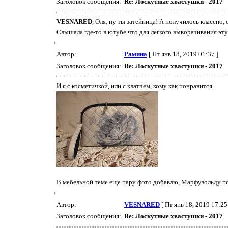
Заголовок сообщения:
Re: Лоскутные хвастушки - 2017
VESNARED
, Оля, ну ты затейница! А получилось классно,
Слышала где-то в ютубе что для легкого выворачивания эту
Автор:
Рамина
[ Пт янв 18, 2019 01:37 ]
Заголовок сообщения:
Re: Лоскутные хвастушки - 2017
И я с косметичкой, или с клатчем, кому как понравится.
В мебельной теме еще пару фото добавлю, Марфузольду п
Автор:
VESNARED
[ Пт янв 18, 2019 17:25
Заголовок сообщения:
Re: Лоскутные хвастушки - 2017