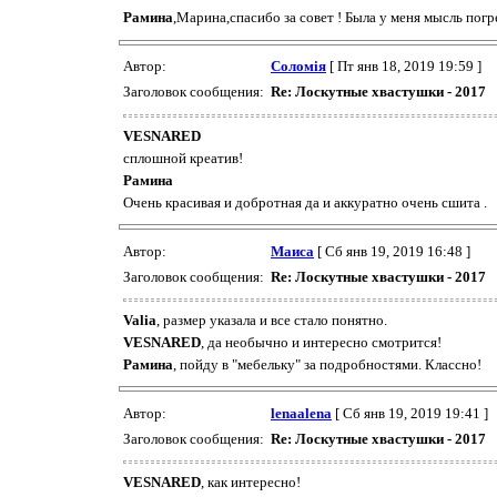
Рамина
,Марина,спасибо за совет ! Была у меня мысль погр
Автор:
Соломія
[ Пт янв 18, 2019 19:59 ]
Заголовок сообщения:
Re: Лоскутные хвастушки - 2017
VESNARED
сплошной креатив!
Рамина
Очень красивая и добротная да и аккуратно очень сшита .
Автор:
Маиса
[ Сб янв 19, 2019 16:48 ]
Заголовок сообщения:
Re: Лоскутные хвастушки - 2017
Valia
, размер указала и все стало понятно.
VESNARED
, да необычно и интересно смотрится!
Рамина
, пойду в "мебельку" за подробностями. Классно!
Автор:
lenaalena
[ Сб янв 19, 2019 19:41 ]
Заголовок сообщения:
Re: Лоскутные хвастушки - 2017
VESNARED
, как интересно!