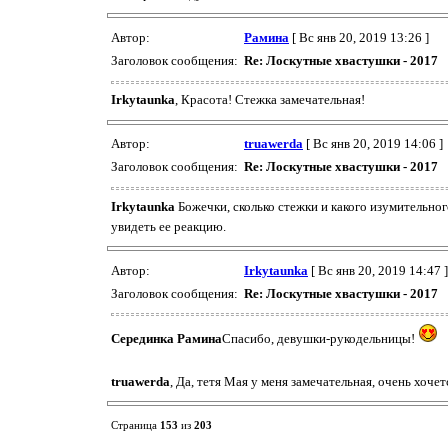
Автор:
Рамина
[ Вс янв 20, 2019 13:26 ]
Заголовок сообщения:
Re: Лоскутные хвастушки - 2017
Irkytaunka
, Красота! Стежка замечательная!
Автор:
truawerda
[ Вс янв 20, 2019 14:06 ]
Заголовок сообщения:
Re: Лоскутные хвастушки - 2017
Irkytaunka
Божечки, сколько стежки и какого изумительног
увидеть ее реакцию.
Автор:
Irkytaunka
[ Вс янв 20, 2019 14:47 ]
Заголовок сообщения:
Re: Лоскутные хвастушки - 2017
Серединка
Рамина
Спасибо, девушки-рукодельницы!
truawerda
, Да, тетя Мая у меня замечательная, очень хоч
Страница
153
из
203