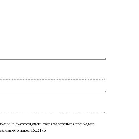
 ткани на скатерти,очень такая толстенькая пленка,мне
 залома-это плюс. 15х21х6