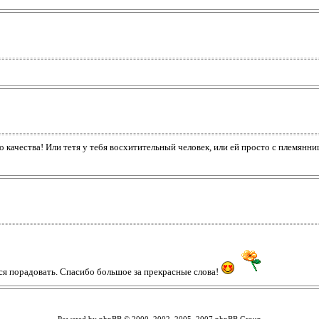
о качества! Или тетя у тебя восхитительный человек, или ей просто с племянн
ется порадовать. Спасибо большое за прекрасные слова!