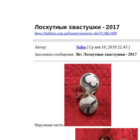
Лоскутные хвастушки - 2017
https://dublirin.com.ua/forum/viewtopic.php?f=3&t=689
Автор:
Valia
[ Ср янв 16, 2019 22:45 ]
Заголовок сообщения:
Re: Лоскутные хвастушки - 2017
Наружная часть: