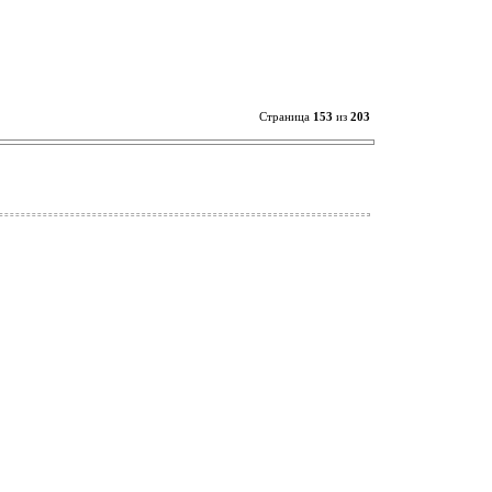
Страница
153
из
203