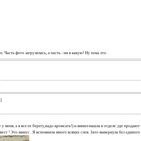
 Часть фото загрузилась, а часть - ни в какую! Ну пока это.
]
у меня, а я все ее берегу,надо кромсать!) и винил-нашла в отделе ,где продают
вест ! Это минус . Я вспомнила много всяких слов. Зато вывернула без единого