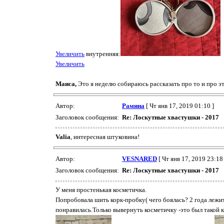
Увеличить
внутренняя:
Увеличить
Маиса,
Это я неделю собираюсь рассказать про то и про это.
Автор:
Рамина
[ Чт янв 17, 2019 01:10 ]
Заголовок сообщения:
Re: Лоскутные хвастушки - 2017
Valia
, интересная штуковина!
Автор:
VESNARED
[ Чт янв 17, 2019 23:18 
Заголовок сообщения:
Re: Лоскутные хвастушки - 2017
У меня простенькая косметичка.
Попробовала шить корк-пробку( чего боялась? 2 года лежит 
понравилась.Только вывернуть косметичку -это был такой к