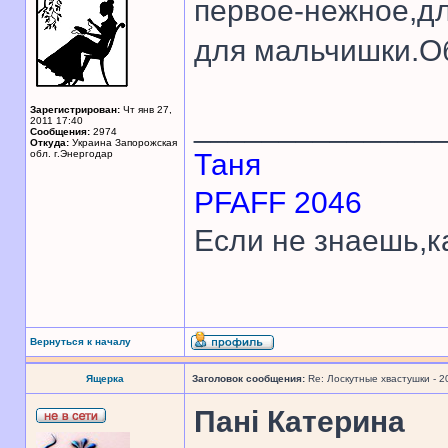
первое-нежное,дл
для мальчишки.О
Зарегистрирован:
Чт янв 27,
______________
2011 17:40
Сообщения:
2974
Откуда:
Украина Запорожская
обл. г.Энергодар
Таня
PFAFF 2046
Если не знаешь,к
Вернуться к началу
Ящерка
Заголовок сообщения:
Re: Лоскутные хвастушки - 2
Панi Катерина