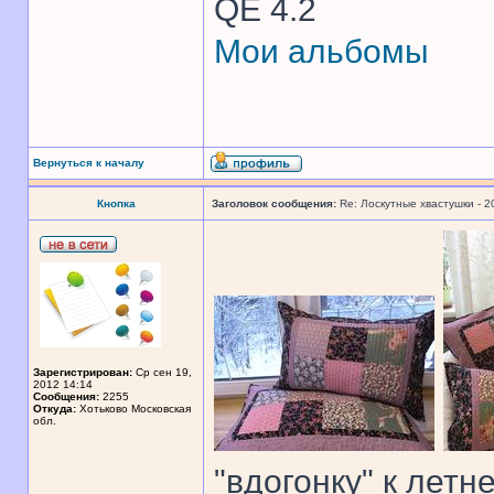
QE 4.2
Мои альбомы
Вернуться к началу
Кнопка
Заголовок сообщения:
Re: Лоскутные хвастушки - 2
Зарегистрирован:
Ср сен 19,
2012 14:14
Сообщения:
2255
Откуда:
Хотьково Московская
обл.
"вдогонку" к летн