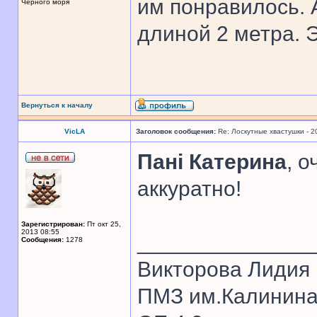
им понравилось. А
Черного моря
длиной 2 метра. 
Вернуться к началу
VicLA
Заголовок сообщения:
Re: Лоскутные хвастушки - 2
Панi Катерина
, 
аккуратно!
Зарегистрирован:
Пт окт 25,
2013 08:55
______________
Сообщения:
1278
Викторова Лидия
ПМЗ им.Калинина 1