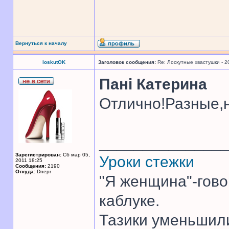
Вернуться к началу
loskutOK
Заголовок сообщения:
Re: Лоскутные хвастушки - 2
Панi Катерина
Отлично!Разные,н
______________
Зарегистрирован:
Сб мар 05,
Уроки стежки
2011 18:25
Сообщения:
2190
Откуда:
Dnepr
"Я женщина"-гово
каблуке.
Тазики уменьшили