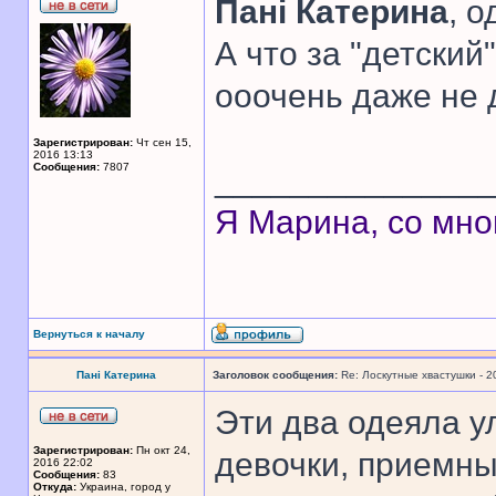
Панi Катерина
, 
А что за "детский
ооочень даже не 
Зарегистрирован:
Чт сен 15,
2016 13:13
Сообщения:
7807
______________
Я Марина, со мно
Вернуться к началу
Панi Катерина
Заголовок сообщения:
Re: Лоскутные хвастушки - 2
Эти два одеяла у
Зарегистрирован:
Пн окт 24,
девочки, приемных
2016 22:02
Сообщения:
83
Откуда:
Украина, город у