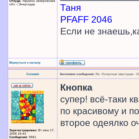
Откуда:
Украина Запорожская
обл. г.Энергодар
Таня
PFAFF 2046
Если не знаешь,к
Вернуться к началу
Соломія
Заголовок сообщения:
Re: Лоскутные хвастушки - 2
Кнопка
супер! всё-таки к
по красивому и п
второе одеялко о
Зарегистрирован:
Вт июн 17,
2008 16:43
Сообщения:
5661