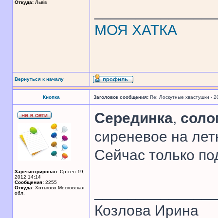
Откуда:
Львів
______________
МОЯ ХАТКА
Вернуться к началу
Кнопка
Заголовок сообщения:
Re: Лоскутные хвастушки - 2
Серединка
,
соло
сиреневое на лет
Сейчас только по
Зарегистрирован:
Ср сен 19,
2012 14:14
Сообщения:
2255
______________
Откуда:
Хотьково Московская
обл.
Козлова Ирина