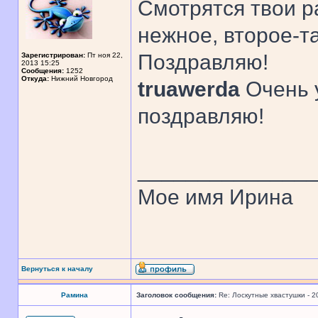
Смотрятся твои р
нежное, второе-т
Поздравляю!
Зарегистрирован:
Пт ноя 22,
2013 15:25
Сообщения:
1252
Откуда:
Нижний Новгород
truawerda
Очень 
поздравляю!
______________
Мое имя Ирина
Вернуться к началу
Рамина
Заголовок сообщения:
Re: Лоскутные хвастушки - 2