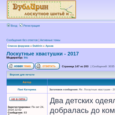
Вход
Регистрация
Сообщения без ответов
|
Активные темы
Список форумов
»
Dublirin
»
Архив
Лоскутные хвастушки - 2017
Модератор:
Iric
Страница
147
из
203
[ Сообщений: 3035
Версия для печати
Автор
Панi Катерина
Заголовок сообщения:
Re: Лоскутные хвастушки - 2
Два детских одеял
Зарегистрирован:
Пн окт 24,
добралась до ко
2016 22:02
Сообщения:
83