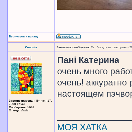
Вернуться к началу
Соломія
Заголовок сообщения:
Re: Лоскутные хвастушки - 2
Панi Катерина
очень много работ
очень! аккуратно 
настоящем пэчво
Зарегистрирован:
Вт июн 17,
2008 16:43
Сообщения:
5661
Откуда:
Львів
______________
МОЯ ХАТКА