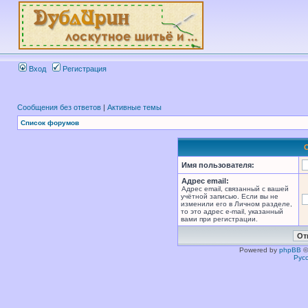
Вход
Регистрация
Сообщения без ответов
|
Активные темы
Список форумов
Имя пользователя:
Адрес email:
Адрес email, связанный с вашей
учётной записью. Если вы не
изменили его в Личном разделе,
то это адрес e-mail, указанный
вами при регистрации.
Powered by
phpBB
©
Рус