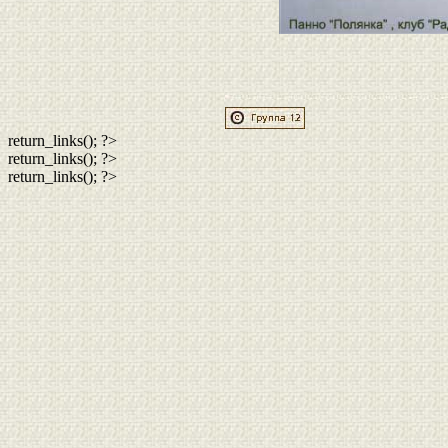
return_links(); ?>
return_links(); ?>
return_links(); ?>