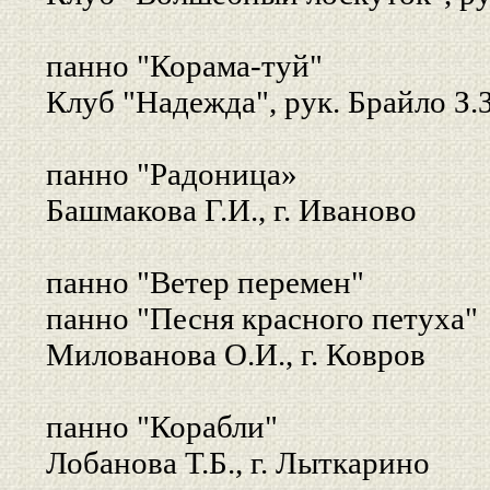
панно "Корама-туй"
Клуб "Надежда", рук. Брайло З.З.
панно "Радоница»
Башмакова Г.И., г. Иваново
панно "Ветер перемен"
панно "Песня красного петуха"
Милованова О.И., г. Ковров
панно "Корабли"
Лобанова Т.Б., г. Лыткарино