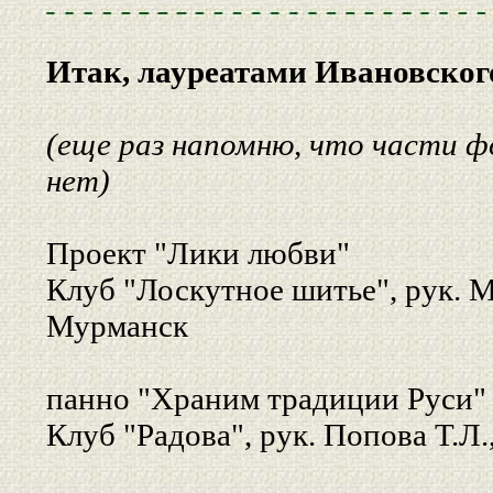
Итак, лауреатами Ивановског
(еще раз напомню, что части ф
нет)
Проект "Лики любви"
Клуб "Лоскутное шитье", рук. М
Мурманск
панно "Храним традиции Руси"
Клуб "Радова", рук. Попова Т.Л.