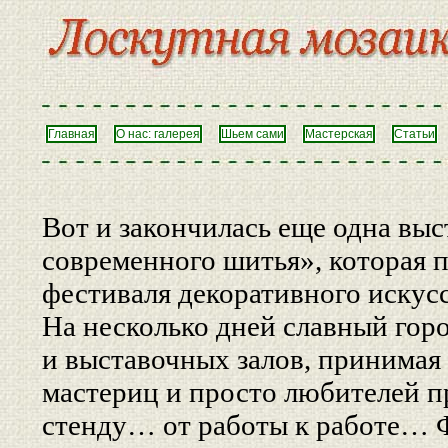
Главная
О нас: галерея
Шьем сами
Мастерская
Статьи
Вот и закончилась еще одна вы
современного шитья», которая 
фестиваля декоративного искус
На несколько дней славный гор
и выставочных залов, принима
мастериц и просто любителей пр
стенду… от работы к работе… 