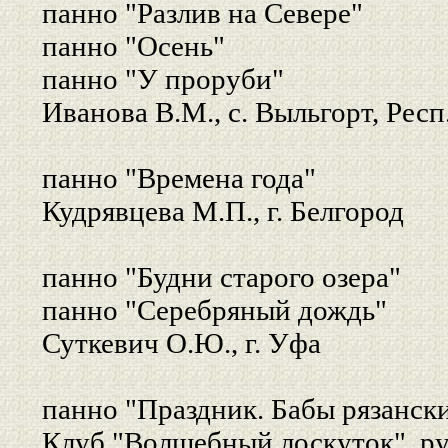
панно "Разлив на Севере"
панно "Осень"
панно "У проруби"
Иванова В.М., с. Выльгорт, Респ
панно "Времена года"
Кудрявцева М.П., г. Белгород
панно "Будни старого озера"
панно "Серебряный дождь"
Суткевич О.Ю., г. Уфа
панно "Праздник. Бабы рязанск
Клуб "Волшебный лоскуток", рук