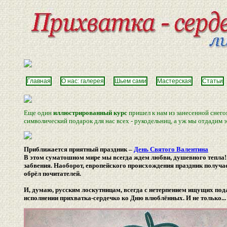
Главная
О нас: галерея
Шьем сами
Мастерская
Статьи
Еще один
иллюстрированный курс
пришел к нам из занесенной снег
символический подарок для нас всех - рукодельниц, а уж мы отдадим э
Приближается приятный праздник –
День Святого Валентина
В этом суматошном мире мы всегда ждем любви, душевного тепла!
забвения. Наоборот, европейского происхождения праздник получае
обрёл почитателей.
И, думаю, русским лоскутницам, всегда с нетерпением ищущих пода
исполнении прихватка-сердечко ко Дню влюблённых. И не только...